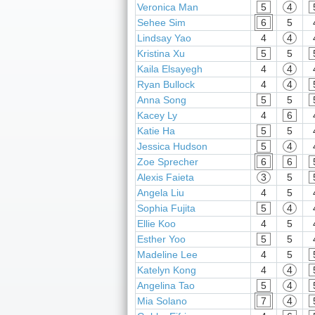
Veronica Man
5
4
Sehee Sim
6
5
Lindsay Yao
4
4
Kristina Xu
5
5
Kaila Elsayegh
4
4
Ryan Bullock
4
4
Anna Song
5
5
Kacey Ly
4
6
Katie Ha
5
5
Jessica Hudson
5
4
Zoe Sprecher
6
6
Alexis Faieta
3
5
Angela Liu
4
5
Sophia Fujita
5
4
Ellie Koo
4
5
Esther Yoo
5
5
Madeline Lee
4
5
Katelyn Kong
4
4
Angelina Tao
5
4
Mia Solano
7
4