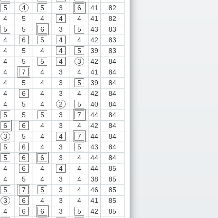
5
4
5
3
6
41
82
4
5
4
4
4
41
82
5
5
6
3
5
43
83
4
6
5
4
4
42
83
4
5
4
4
5
39
83
4
5
5
4
3
42
84
4
7
4
3
4
41
84
4
5
4
3
5
39
84
4
6
4
3
4
42
84
4
5
4
2
5
40
84
5
5
5
3
7
44
84
6
6
4
3
4
42
84
3
5
4
4
7
44
84
5
6
4
3
5
43
84
5
6
6
3
4
44
84
4
6
4
4
4
44
85
4
5
4
3
4
38
85
5
7
5
3
4
46
85
3
6
4
3
4
41
85
4
6
6
3
5
42
85