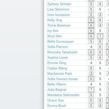
Sydney Sirinian
5
6
Lisa Shimmon
5
5
Ines Izuzquiza
5
4
Kelly Jing
6
6
Torrie Bowman
6
4
Ivy Kim
6
5
Muzi Wei
6
7
Bella Gunasayan
5
6
Sofia Pierson
4
6
Momoka Takahashi
6
6
Sophia Lewis
5
6
Emmie Ding
4
5
Cadye Wang
5
5
Mackenzie Park
3
5
Sofia Gomez-Inowe
6
5
Bella Villarin
4
5
Julia Bognar
7
5
Mandana Sahmedini
5
5
Grace Sun
5
6
Emma Bush
5
4