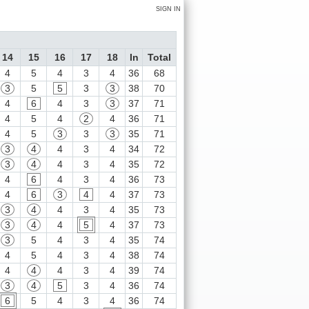
SIGN IN
14
15
16
17
18
In
Total
4
5
4
3
4
36
68
3
5
5
3
3
38
70
4
6
4
3
3
37
71
4
5
4
2
4
36
71
4
5
3
3
3
35
71
3
4
4
3
4
34
72
3
4
4
3
4
35
72
4
6
4
3
4
36
73
4
6
3
4
4
37
73
3
4
4
3
4
35
73
3
4
4
5
4
37
73
3
5
4
3
4
35
74
4
5
4
3
4
38
74
4
4
4
3
4
39
74
3
4
5
3
4
36
74
6
5
4
3
4
36
74