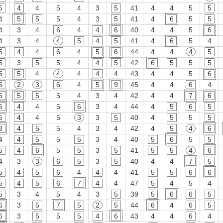
5
4
4
5
4
3
5
41
4
4
5
5
4
5
5
5
4
3
5
41
4
6
5
5
4
3
4
6
4
4
6
40
4
4
5
6
4
3
4
4
5
4
5
41
4
6
5
4
5
4
4
6
4
5
6
44
4
4
4
5
5
3
5
5
4
4
5
42
6
5
5
5
5
5
4
4
4
4
4
43
4
4
5
6
5
2
3
6
4
5
9
45
4
4
6
4
6
5
5
5
4
3
4
42
4
4
7
6
6
4
4
5
6
3
4
44
4
5
6
5
5
4
4
5
3
3
5
40
4
5
5
5
8
4
5
5
4
3
4
42
4
5
4
6
4
4
5
5
5
3
4
40
5
6
5
5
5
4
6
5
5
3
5
41
5
5
4
6
4
3
3
6
5
3
5
40
4
4
7
5
5
4
5
6
4
4
4
41
5
5
6
6
5
4
5
6
7
4
4
47
5
4
5
4
5
3
4
5
4
3
5
39
5
6
6
5
6
3
5
7
5
2
5
44
6
4
6
5
6
3
5
5
5
4
6
43
4
4
6
4