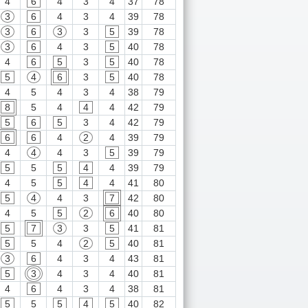
4
6
4
3
4
37
78
3
6
4
3
4
39
78
3
6
3
3
5
39
78
3
6
4
3
5
40
78
4
6
5
3
5
40
78
5
4
6
3
5
40
78
4
5
4
3
4
38
79
8
5
4
4
4
42
79
5
6
5
3
4
42
79
6
6
4
2
4
39
79
4
4
4
3
5
39
79
5
5
5
4
4
39
79
4
5
5
4
4
41
80
5
4
4
3
7
42
80
4
5
5
2
6
40
80
5
7
3
3
5
41
81
5
5
4
2
5
40
81
3
6
4
3
4
43
81
5
3
4
3
4
40
81
4
6
4
3
4
38
81
5
5
5
4
5
40
82