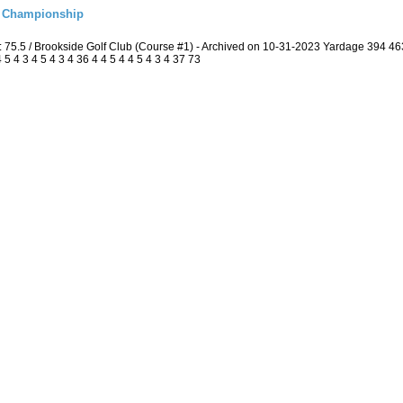
l Championship
: 75.5 / Brookside Golf Club (Course #1) - Archived on 10-31-2023 Yardage 394 
 4 3 4 5 4 3 4 36 4 4 5 4 4 5 4 3 4 37 73