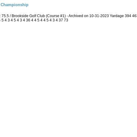
l Championship
: 75.5 / Brookside Golf Club (Course #1) - Archived on 10-31-2023 Yardage 394 
 4 3 4 5 4 3 4 36 4 4 5 4 4 5 4 3 4 37 73