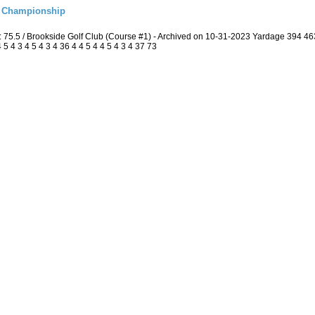
l Championship
: 75.5 / Brookside Golf Club (Course #1) - Archived on 10-31-2023 Yardage 394 
 4 3 4 5 4 3 4 36 4 4 5 4 4 5 4 3 4 37 73