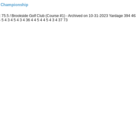
l Championship
: 75.5 / Brookside Golf Club (Course #1) - Archived on 10-31-2023 Yardage 394 
 4 3 4 5 4 3 4 36 4 4 5 4 4 5 4 3 4 37 73